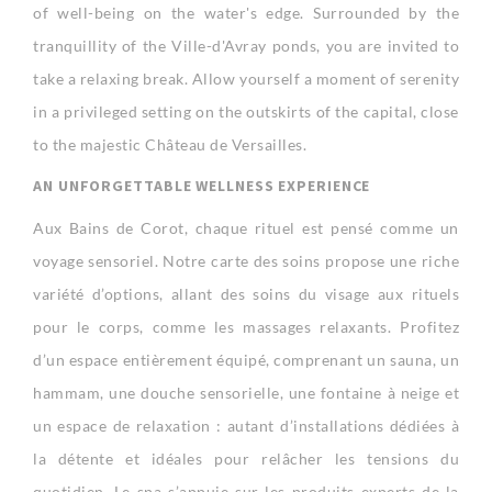
of well-being on the water's edge. Surrounded by the
tranquillity of the Ville-d'Avray ponds, you are invited to
take a relaxing break. Allow yourself a moment of serenity
in a privileged setting on the outskirts of the capital, close
to the majestic Château de Versailles.
AN UNFORGETTABLE WELLNESS EXPERIENCE
Aux Bains de Corot, chaque rituel est pensé comme un
voyage sensoriel. Notre carte des soins propose une riche
variété d’options, allant des soins du visage aux rituels
pour le corps, comme les massages relaxants. Profitez
d’un espace entièrement équipé, comprenant un sauna, un
hammam, une douche sensorielle, une fontaine à neige et
un espace de relaxation : autant d’installations dédiées à
la détente et idéales pour relâcher les tensions du
quotidien. Le spa s’appuie sur les produits experts de la