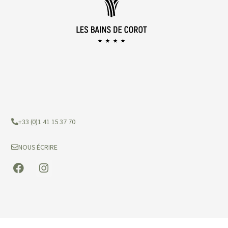
15 min
(3)
5 min
(1)
30 min
(3)
45 min
(2)
60 min
(13)
75 min
(2)
90 min
(5)
120 min
(1)
SÉLECTION
+33 (0)1 41 15 37 70
Coup de coeur
(0)
Meilleure vente
(0)
NOUS ÉCRIRE
Nouveau
(0)