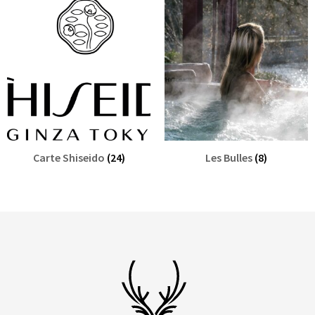
TYPE DE SOINS
Carte Shiseido
(24)
Carte Phytomer
(0)
Carte Kos
(0)
Les Bulles
(8)
Carte Shiseido
(24)
Les Bulles
(8)
SOLO / DUO
Duo
(2)
Solo
(30)
PRIX
DURÉE
135 min
(2)